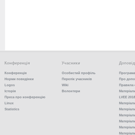
Конференція
Учасники
Доповід
Конференція
Особистий профіль
Програма
Норми поведінки
Перелік учасників
Про допо
Logos
Wiki
Правила 
Історія
Волонтери
Матеріал
Преса про конференцію
LVEE 2018
Linux
Матеріал
Statistics
Матеріал
Матеріал
Матеріал
Матеріал
Матеріал