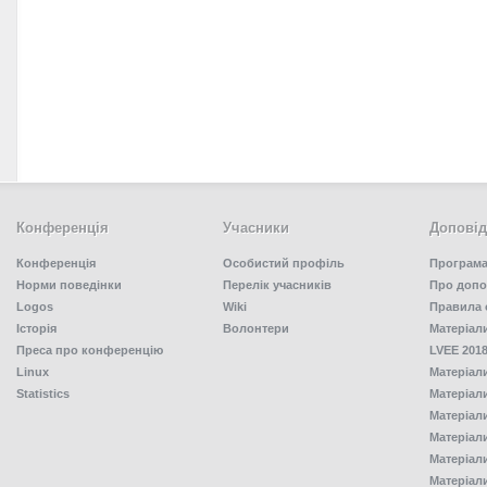
Конференція
Учасники
Доповід
Конференція
Особистий профіль
Програма
Норми поведінки
Перелік учасників
Про допо
Logos
Wiki
Правила 
Історія
Волонтери
Матеріал
Преса про конференцію
LVEE 2018
Linux
Матеріал
Statistics
Матеріал
Матеріал
Матеріал
Матеріал
Матеріал