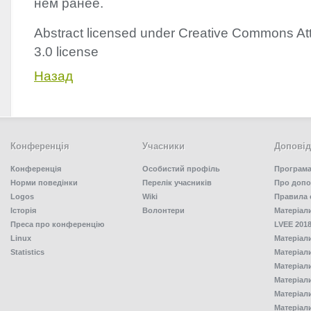
нём ранее.
Abstract licensed under Creative Commons Att
3.0 license
Назад
Конференція
Учасники
Доповід
Конференція
Особистий профіль
Програма
Норми поведінки
Перелік учасників
Про допо
Logos
Wiki
Правила 
Історія
Волонтери
Матеріал
Преса про конференцію
LVEE 2018
Linux
Матеріал
Statistics
Матеріал
Матеріал
Матеріал
Матеріал
Матеріал