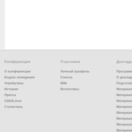
Конференция
Участники
Доклад
О конференции
Личный профиль
Програм
Кодекс поведения
Список
О доклад
Атрибутика
Wiki
Подготов
История
Волонтёры
Материал
Пресса
Материал
GNU/Linux
Материал
Статистика
Материал
Материал
Материал
Материал
Материал