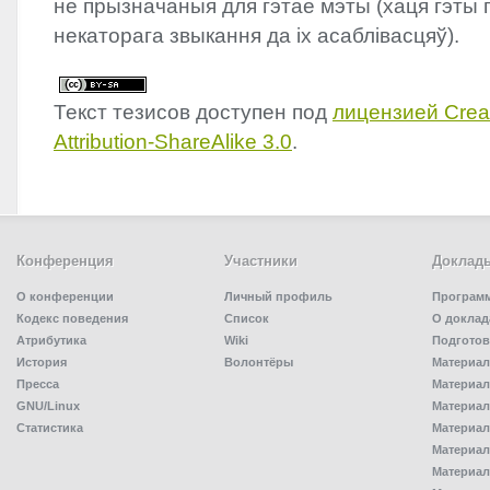
не прызначаныя для гэтае мэты (хаця гэты
некаторага звыкання да іх асаблівасцяў).
Текст тезисов доступен под
лицензией Cre
Attribution-ShareAlike 3.0
.
Конференция
Участники
Доклад
О конференции
Личный профиль
Програм
Кодекс поведения
Список
О доклад
Атрибутика
Wiki
Подготов
История
Волонтёры
Материал
Пресса
Материал
GNU/Linux
Материал
Статистика
Материал
Материал
Материал