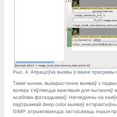
Рыс. 4. Апрацоўка выявы ў вакне праграмы 
Такім чынам, выкарыстанне выяваў з падв
колеру з’яўляецца важлівым для пытанняў а
асабліва фатаздымкаў. Нягледзячы на ная
падтрымкай deep color выяваў інтэрактыўн
GIMP
, атрымліваецца застасаваць іншыя п