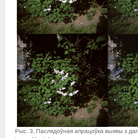
Рыс. 3. Паслядоўная апрацоўка выявы з да