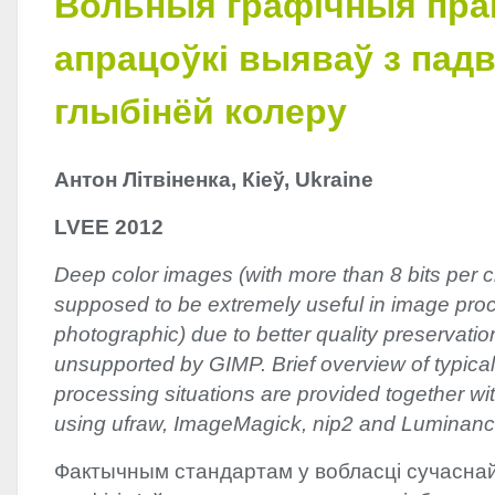
Вольныя графічныя пра
апрацоўкі выяваў з па
глыбінёй колеру
Антон Літвіненка, Кіеў, Ukraine
LVEE
2012
Deep color images (with more than 8 bits per 
supposed to be extremely useful in image proc
photographic) due to better quality preservation
unsupported by
GIMP
. Brief overview of typica
processing situations are provided together wit
using ufraw, ImageMagick, nip2 and Luminan
Фактычным стандартам у вобласці сучасна