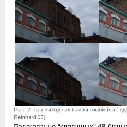
Рыс. 2: Тры зыходных выявы і вынік іх аб’я
Reinhard’05).
Рэдагаванне “класічных” 48-бітны