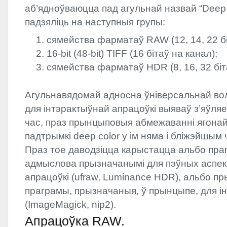
аб’ядноўваюцца пад агульнай назвай “Deep 
падзяліць на наступныя групы:
сямейства фарматаў
RAW
(12, 14, 22 б
16-bit (48-bit)
TIFF
(16 бітаў на канал);
сямейства фарматаў
HDR
(8, 16, 32 бі
Агульнавядомай адносна ўніверсальнай во
для інтэрактыўнай апрацоўкі выяваў з’яўля
час, праз прынцыповыя абмежаванні ягонай
падтрымкі deep color у ім няма і бліжэйшым 
Праз тое даводзіцца карыстацца альбо пра
адмыслова прызначанымі для пэўных аспект
апрацоўкі (ufraw, Luminance
HDR
), альбо п
праграмы, прызначаныя, ў прынцыпе, для і
(ImageMagick, nip2).
Апрацоўка
RAW
.