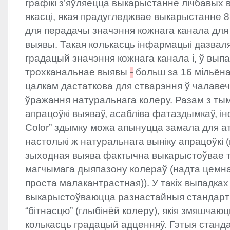
графікі з’яўляецца выкарыстанне лічбавых в
якасці, якая прадугледжвае выкарыстанне 8
для перадачы значэння кожнага канала для 
выявы. Такая колькасць інфармацыі дазвал
градацый значэння кожнага канала і, ў вып
трохканальнае выявы
-
больш за 16 мільёна
цалкам дастаткова для стварэння ў чалавеч
ўражання натуральнага колеру. Разам з тым
апрацоўкі выяваў, асабліва фатаздымкаў, ін
Color” здымку можа апынуцца замала для 
настолькі ж натуральнага выніку апрацоўкі 
зыходная выява фактычна выкарыстоўвае то
магчымага дыяпазону колераў (надта цемная
проста малакантрастная)). У такіх выпадках
выкарыстоўваюцца разнастайныя стандарт
“бітнасцю” (глыбінёй колеру), якія змяшчаю
колькасць градацый адценняў. Гэтыя станда