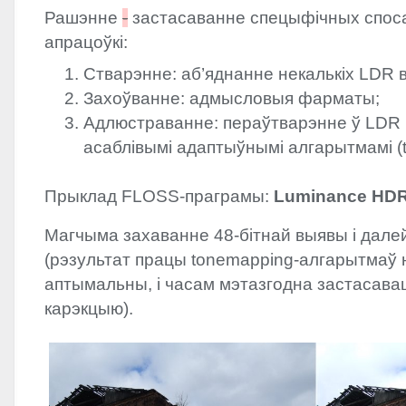
Рашэнне
-
застасаванне спецыфічных споса
апрацоўкі:
Стварэнне: аб’яднанне некалькіх
LDR
в
Захоўванне: адмысловыя фарматы;
Адлюстраванне: пераўтварэнне ў
LDR
асаблівымі адаптыўнымі алгарытмамі (
Прыклад
FLOSS
-праграмы:
Luminance
HD
Магчыма захаванне 48-бітнай выявы і дал
(рэзультат працы tonemapping-алгарытмаў 
аптымальны, і часам мэтазгодна застасав
карэкцыю).