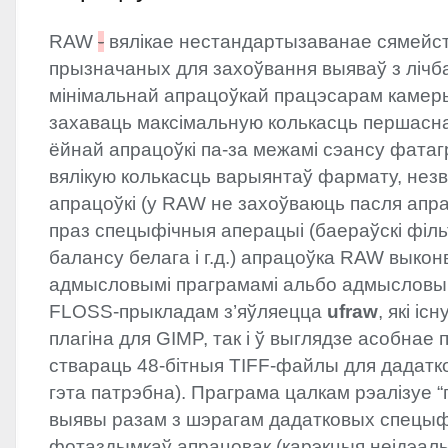
RAW
-
вялікае нестандартызаванае сямейс
прызначаных для захоўвання выяваў з лічб
мінімальнай апрацоўкай працэсарам камер
захаваць максімальную колькасць першасн
ёйнай апрацоўкі па-за межамі сэансу фата
вялікую колькасць варыянтаў фармату, нез
апрацоўкі (у
RAW
не захоўваюць пасля апрац
праз спецыфічныя аперацыі (баераўскі філь
балансу белага і г.д.) апрацоўка
RAW
выкон
адмысловымі праграмамі альбо адмысловымі
FLOSS
-прыкладам з’яўляецца
ufraw
, які іс
плагіна для
GIMP
, так і ў выглядзе асобнае
ствараць 48-бітныя
TIFF
-файлы для дадатко
гэта патрэбна). Праграма цалкам рэалізуе 
выявы разам з шэрагам дадатковых спецыф
фотаздымкаў апрацовак (карэкцыя неідэальн