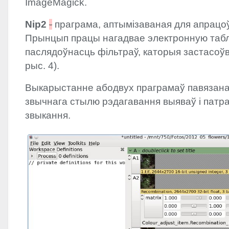
ImageMagick.
Nip2
-
праграма, аптымізаваная для апрацоўк
Прынцып працы нагадвае электронную табл
паслядоўнасць фільтраў, каторыя застасоўв
рыс. 4).
Выкарыстанне абодвух праграмаў павязана
звычнага стылю рэдагавання выяваў і патр
звыкання.