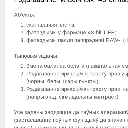
Аб’екты:
сканаваныя плёнкі;
фатаздымкі у фармаце 48-bit
TIFF
;
фатаздымкі пасля папярэдняй
RAW
- ці
Тыповыя задачы:
Змена баланса белага (паканальная зме
Рэдагаванне яркасці/кантрасту праз узр
(чорны, белы, шэры пункты);
Рэдагаванне яркасці/кантрасту праз і
(напрыклад, сігмаідальны кантраст).
Усе задачы зводзяцца да пэўных аперацыяў
(застасаванне пэўных функцыяў да значэння
выявы). Геаметрычныя аперацыі мэтазгодна