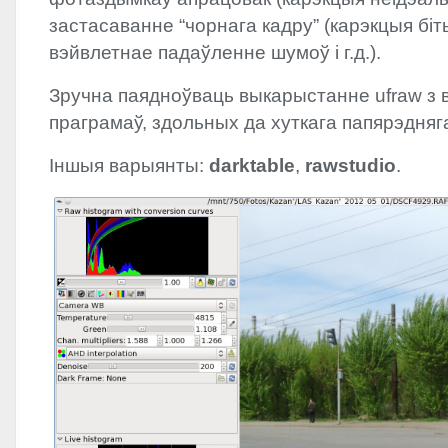
застасаванне “чорнага кадру” (карэкцыя біты
вэйвлетнае падаўленне шумоў і г.д.).
Зручна паядноўваць выкарыстанне ufraw з
праграмаў, здольных да хуткага папярэдняг
Іншыя варыянты:
darktable
,
rawstudio
.