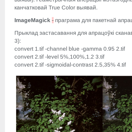
канчатковай True Color выявай.
ImageMagick
-
праграма для пакетнай апрац
Прыклад застасавання для апрацоўкі скана
3):
convert 1.tif -channel blue -gamma 0.95 2.tif
convert 2.tif -level 5%,100%,1.2 3.tif
convert 2.tif -sigmoidal-contrast 2.5,35% 4.tif