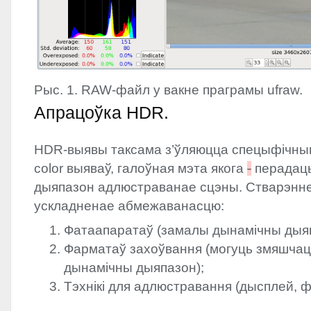
Рыс. 1.
RAW
-файл у вакне праграмы ufraw.
Апрацоўка
HDR
.
HDR
-выявы таксама з’ўляюцца спецыфічны
color выяваў, галоўная мэта якога
-
перадаць
дыяпазон адлюстраванае сцэны. Стварэнне
ускладненае абмежаванасцю:
Фатаапаратаў (замалы дынамічны дыяп
Фарматаў захоўвання (могуць змяшча
дынамічны дыяпазон);
Тэхнікі для адлюстравання (дысплей, 