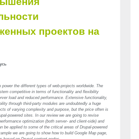
вышения
льности
женных проектов на
усь
 power the different types of web-projects worldwide. The
tem competitive in terms of functionality and flexibility
server load and reduced performance. Extensive functionality,
sibility through third-party modules are undoubtedly a huge
ects of varying complexity and purpose, but the price often is
pal-powered sites. In our review we are going to revise
erformance optimization (both server- and client-side) and
 be applied to some of the critical areas of Drupal-powered
 example we are going to show how to build Google Map page,
s based on Drupal content nodes.