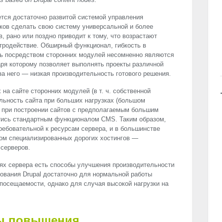
яется достаточно развитой системой управления
ков сделать свою систему универсальной и более
, рано или поздно приводит к тому, что возрастают
стродействие. Обширный функционал, гибкость в
ь посредством сторонних модулей несомненно являются
ря которому позволяет выполнять проекты различной
за него — низкая производительность готового решения.
на сайте сторонних модулей (в т. ч. собственной
ельность сайта при больших нагрузках (большом
о при построении сайтов с предполагаемым большим
йтись стандартным функционалом
CMS
. Таким образом,
ребовательной к ресурсам сервера, и в большинстве
ом специализированных дорогих хостингов —
серверов.
ях сервера есть способы улучшения производительности
ования Drupal достаточно для нормальной работы
 посещаемости, однако для случая высокой нагрузки на
ы повышения