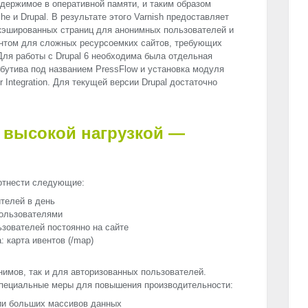
одержимое в оперативной памяти, и таким образом
he и Drupal. В результате этого Varnish предоставляет
кэшированных страниц для анонимных пользователей и
нтом для сложных ресурсоемких сайтов, требующих
ля работы с Drupal 6 необходима была отдельная
бутива под названием PressFlow и установка модуля
r Integration. Для текущей версии Drupal достаточно
 высокой нагрузкой —
 отнести следующие:
ителей в день
пользователями
ьзователей постоянно на сайте
 карта ивентов (/map)
нимов, так и для авторизованных пользователей.
 специальные меры для повышения производительности:
ции больших массивов данных