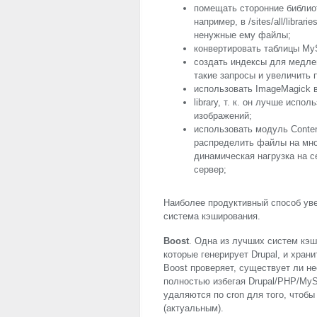
помещать сторонние библиоте
например, в /sites/all/libra
ненужные ему файлы;
конвертировать таблицы My
создать индексы для медле
такие запросы и увеличить 
использовать ImageMagick 
library, т. к. он лучше исп
изображений;
использовать модуль Content
распределить файлы на мно
динамическая нагрузка на с
сервер;
Наиболее продуктивный способ ув
система кэширования.
Boost
. Одна из лучших систем кэши
которые генерирует Drupal, и храни
Boost проверяет, существует ли не
полностью избегая Drupal/
PHP
/MyS
удаляются по cron для того, чтоб
(актуальным).