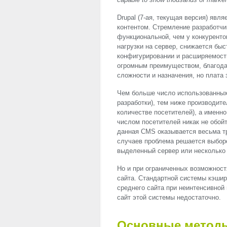
Drupal (7-ая, текущая версия) явл
контентом. Стремление разработчи
функциональной, чем у конкурентов
нагрузки на сервер, снижается бы
конфигурировании и расширяемост
огромным преимуществом, благода
сложности и назначения, но плата 
Чем больше число использованных 
разработки), тем ниже производит
количестве посетителей), а именн
числом посетителей никак не обо
данная
CMS
оказывается весьма т
случаев проблема решается выбор
выделенный сервер или несколько 
Но и при ограниченных возможност
сайта. Стандартной системы кэшир
среднего сайта при неинтенсивной
сайт этой системы недостаточно.
Основные метод