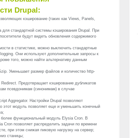
ти Drupal:
зволяющих кэширование (таких как Views, Panels,
а для стандартной системы кэширования Drupal. При
 посетители будут видеть обновления содержимого
мости в статистике, можно выключить стандартные
e logging. Они используют дополнительные запросы к
Кроме того, можно найти альтернативу данным
zip. Уменьшает размер файлов и количество http-
 Redirect. Предотвращает кэширование дубликатов
кам псевдонимам (синонимам) в случае
;
ipt Aggregator. Настройки Drupal позволяют
ко этот модуль позволяет еще и уменьшить конечный
а;
 более функциональный модуль Elysia Cron. В
sia Cron позволяет распределить задачи по времени
сте, при этом снижая пиковую нагрузку на сервер;
вниз станицы;