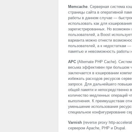
Memcache
. Серверная система кэ
страницы сайта в оперативной пам
работы в данном случае — быстро
использовать как для кэширования
зарегистрированных. Но возможен 
пользователей, а Boost используе
варианта можно отнести возможно
пользователей, а к недостаткам — 
памятью и невозможность работы на
APC
(Alternate
PHP
Cache). Систем
весьма эффективен при большом ч
заключается в кэшировании компи
избежать расходов ресурсов серве
запросе. Для дальнейшего повыше
общей памяти и непосредственно 
количество медленных операций чт
выполнения. К преимуществам отно
уменьшение использования ресурс
специальное конфигурирование се
Varnish
(reverse proxy http-acceler
сервером Apache,
PHP
и Drupal.