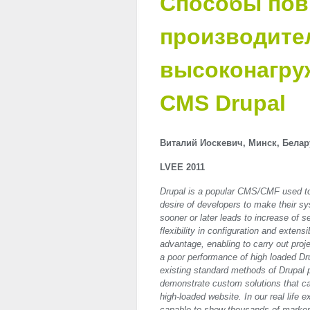
Способы по
производите
высоконагру
CMS Drupal
Виталий Иоскевич, Минск, Белар
LVEE
2011
Drupal is a popular
CMS
/
CMF
used to
desire of developers to make their sys
sooner or later leads to increase of 
flexibility in configuration and exten
advantage, enabling to carry out proj
a poor performance of high loaded Dru
existing standard methods of Drupal p
demonstrate custom solutions that can
high-loaded website. In our real life
capable to show thousands of marker