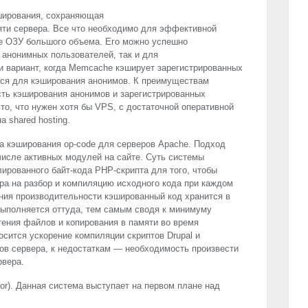
ширования, сохраняющая
яти сервера. Все что необходимо для эффективной
е ОЗУ большого объема. Его можно успешно
 анонимных пользователей, так и для
и вариант, когда Memcache кэширует зарегистрированных
тся для кэширования анонимов. К преимуществам
сть кэширования анонимов и зарегистрированных
то, что нужен хотя бы
VPS
, c достаточной оперативной
 shared hosting.
а кэширования op-code для серверов Apache. Подход
исле активных модулей на сайте. Суть системы
лированного байт-кода
PHP
-скрипта для того, чтобы
ра на разбор и компиляцию исходного кода при каждом
ния производительности кэшированный код хранится в
выполняется оттуда, тем самым сводя к минимуму
ения файлов и копирования в памяти во время
сится ускорение компиляции скриптов Drupal и
ов сервера, к недостаткам — необходимость произвести
рвера.
ator). Данная система выступает на первом плане над