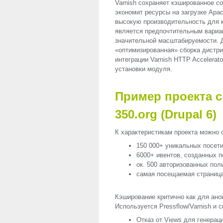
Varnish сохраняет кэшированное с
экономит ресурсы на загрузке Apac
высокую производительность для 
является предпочтительным вариа
значительной масштабируемости. Д
«оптимизированная» сборка дистри
интеграции Varnish
HTTP
Accelerato
установки модуля.
Пример проекта с
350.org (Drupal 6)
К характеристикам проекта можно
150 000+ уникальных посет
6000+ ивентов, созданных 
ок. 500 авторизованных пол
самая посещаемая страница:
Кэширование критично как для ано
Используется Pressflow/Varnish и
Отказ от Views для генера