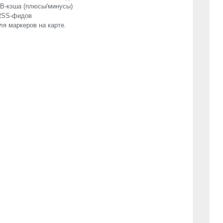
DB-кэша (плюсы/минусы)
RSS
-фидов
я маркеров на карте.