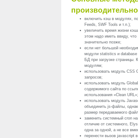
производительнос
включить кэш в модулях, по
Feeds,
SWF
Tools и т.п.);
увеличить время жизни кэш
этом надо иметь ввиду, что
значительно позже;
если нет большой необходи
модули statistics и databas
БД при загрузке страницы. 
модулям;
использовать модуль
CSS
G
запросов;
использовать модуль Global
содержимого сайта по ссыл
использования «Clean URL»
использовать модуль Javascr
объединить js-файлы, одна
размер передаваемого файл
заменить системный cron на
отличие от системного, Ely
одна за одной, а не все вме
перенести вызов javascript 