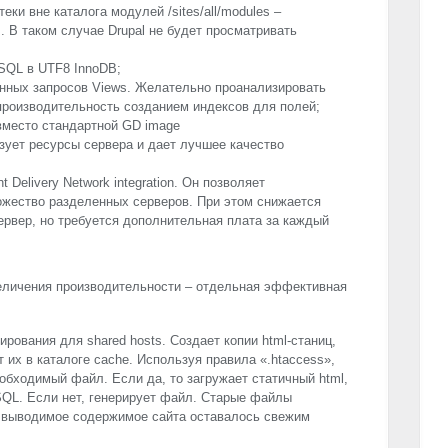
ки вне каталога модулей /sites/all/modules –
ries. В таком случае Drupal не будет просматривать
SQL в UTF8 InnoDB;
нных запросов Views. Желательно проанализировать
производительность созданием индексов для полей;
вместо стандартной GD image
ользует ресурсы сервера и дает лучшее качество
 Delivery Network integration. Он позволяет
жество разделенных серверов. При этом снижается
ервер, но требуется дополнительная плата за каждый
еличения производительности – отдельная эффективная
рования для shared hosts. Cоздает копии html-станиц,
т их в каталоге cache. Используя правила «.htaccess»,
обходимый файл. Если да, то загружает статичный html,
QL. Если нет, генерирует файл. Старые файлы
ы выводимое содержимое сайта оставалось свежим