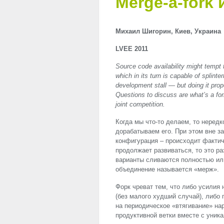
Merge-a-fork
Михаил Шигорин, Киев, Украина
LVEE
2011
Source code availability might tempt 
which in its turn is capable of splinte
development stall — but doing it prope
Questions to discuss are what’s a fo
joint competition.
Когда мы что-то делаем, то нере
дорабатываем его. При этом вне за
конфигурация – происходит факти
продолжает развиваться, то это р
варианты сливаются полностью или
объединение называется «мерж».
Форк чреват тем, что либо усилия
(без малого худший случай), либо
на периодическое «втягивание» нар
продуктивной ветки вместе с уник