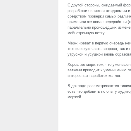
С другой стороны, ожидаемый форк
разработки является ожидаемым и
средством проверки самых различн
прямо или же после переработки (к
параллельно происшедших изменен
майнстримную ветку.
Мерж чреват в первую очередь неи
техническую часть вопроса, так и
утруской и усушкой вновь образов
Хорош же мерж тем, что уменьше
ветками приводит к уменьшению ла
интересных наработок коллег.
В докладе рассматриваются типичн
есть что добавить по опыту аудит
мержей.