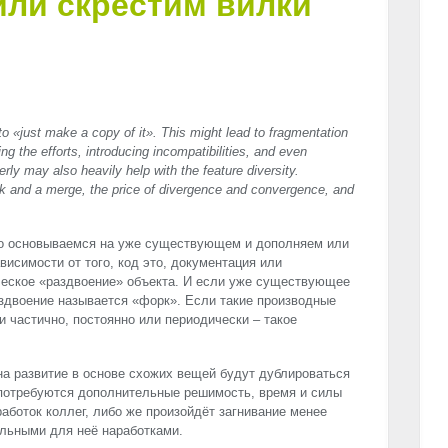
 или скрестим вилки
to «just make a copy of it». This might lead to fragmentation
ring the efforts, introducing incompatibilities, and even
rly may also heavily help with the feature diversity.
rk and a merge, the price of divergence and convergence, and
дко основываемся на уже существующем и дополняем или
висимости от того, код это, документация или
ческое «раздвоение» объекта. И если уже существующее
аздвоение называется «форк». Если такие производные
 частично, постоянно или периодически – такое
 на развитие в основе схожих вещей будут дублироваться
 потребуются дополнительные решимость, время и силы
аботок коллег, либо же произойдёт загнивание менее
альными для неё наработками.