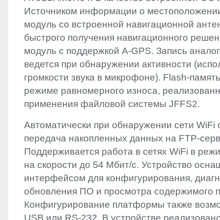
Источником информации о местоположени
модуль со встроенной навигационной анте
быстрого получения навигационного решен
модуль с поддержкой A-
GPS
. Запись анало
ведется при обнаружении активности (испо
громкости звука в микрофоне). Flash-память
режиме равномерного износа, реализованн
применения файловой системы JFFS2.
Автоматически при обнаружении сети WiFi
передача накопленных данных на
FTP
-серв
Поддерживается работа в сетях WiFi в реж
на скорости до 54 Мбит/с. Устройство осна
интерфейсом для конфигурирования, диагн
обновления ПО и просмотра содержимого п
Конфигурирование платформы также возм
USB
или RS-232. В устройстве реализован