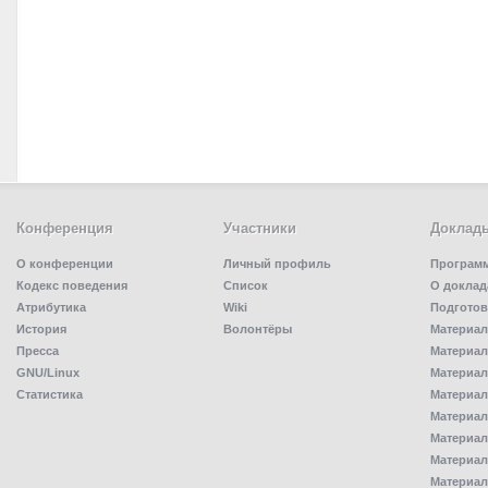
Конференция
Участники
Доклад
О конференции
Личный профиль
Програм
Кодекс поведения
Список
О доклад
Атрибутика
Wiki
Подготов
История
Волонтёры
Материал
Пресса
Материал
GNU/Linux
Материал
Статистика
Материал
Материал
Материал
Материал
Материал