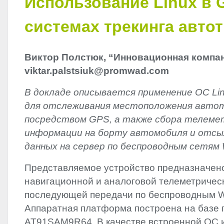
Использование Linux в 
системах трекинга авто
Виктор Полстюк, “Инновационная компа
viktar.palstsiuk@promwad.com
В докладе описывается применение ОС Li
для отслеживания местоположения авто
посредством
GPS
, а также сбора телеме
информации на борту автомобиля и отсы
данных на сервер по беспроводным сетям W
Представляемое устройство предназначено
навигационной и аналоговой телеметриче
последующей передачи по беспроводным Wi
Аппаратная платформа построена на базе 
AT91SAM9R64. В качестве встроенной ОС и