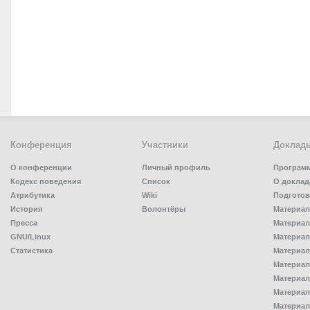
Конференция
Участники
Доклад
О конференции
Личный профиль
Програм
Кодекс поведения
Список
О доклад
Атрибутика
Wiki
Подготов
История
Волонтёры
Материал
Пресса
Материал
GNU/Linux
Материал
Статистика
Материал
Материал
Материал
Материал
Материал