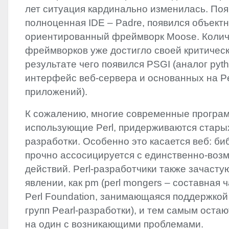
лет ситуация кардинально изменилась. По
полноценная
IDE
– Padre, появился объектн
ориентированный фреймворк Moose. Колич
фреймворков уже достигло своей критическ
результате чего появился
PSGI
(аналог pyt
интерфейс веб-сервера и основанных на Pe
приложений).
К сожалению, многие современные програ
использующие Perl, придерживаются стары
разработки. Особенно это касается веб: б
прочно ассосицируется с единственно-во
действий. Perl-разработчики также зачасту
явлении, как pm (perl mongers – составная 
Perl Foundation, занимающаяся поддержкой
групп Pearl-разработки), и тем самым остаю
на один с возникающими проблемами.