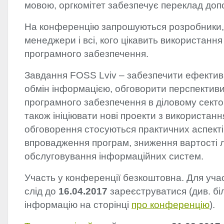
мовою, оргкомітет забезпечує переклад допо
На конференцію запрошуються розробники, к
менеджери і всі, кого цікавить використання
програмного забезпечення.
Завдання
FOSS
Lviv – забезпечити ефектив
обмін інформацією, обговорити перспективи
програмного забезпечення в діловому секторі,
також ініціювати нові проекти з використанн
обговорення стосуються практичних аспекті
впровадження програм, зниження вартості л
обслуговування інформаційних систем.
Участь у конференції безкоштовна. Для учас
слід до
16.04.2017
зареєструватися (див. б
інформацію на сторінці
про конференцію
).