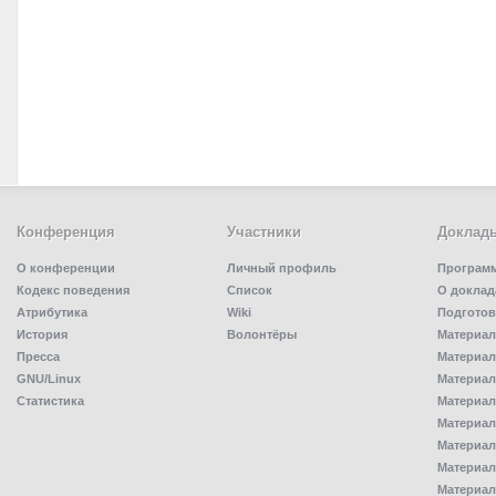
Конференция
Участники
Доклад
О конференции
Личный профиль
Програм
Кодекс поведения
Список
О доклад
Атрибутика
Wiki
Подготов
История
Волонтёры
Материал
Пресса
Материал
GNU/Linux
Материал
Статистика
Материал
Материал
Материал
Материал
Материал