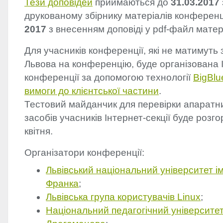
Тези доповідей
приймаються до
31.03.2017
друкованому збірнику матеріалів конференц
2017
з внесенням доповіді у pdf-файл матері
Для учасників конференції, які не матимуть
Львова на конференцію, буде організована І
конференції за допомогою технології
BigBlu
вимоги до клієнтської частини
.
Тестовий майданчик для перевірки апаратни
засобів учасників Інтернет-секції буде розго
квітня.
Організатори конференції:
Львівський національний університет ім
Франка
;
Львівська група користувачів Linux
;
Національний педагогічний університет