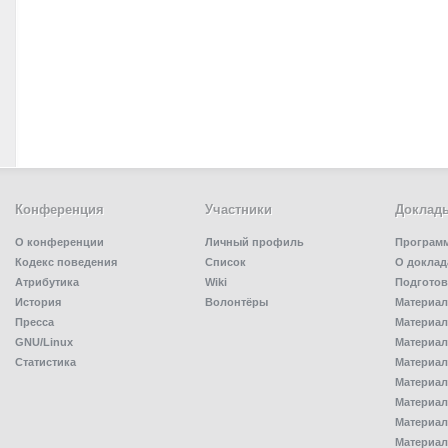
Конференция
Участники
Доклад
О конференции
Личный профиль
Програм
Кодекс поведения
Список
О доклад
Атрибутика
Wiki
Подготов
История
Волонтёры
Материал
Пресса
Материал
GNU/Linux
Материал
Статистика
Материал
Материал
Материал
Материал
Материал