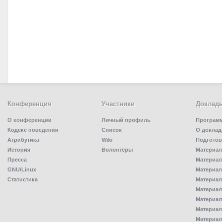
Конференция
Участники
Доклад
О конференции
Личный профиль
Програм
Кодекс поведения
Список
О доклад
Атрибутика
Wiki
Подготов
История
Волонтёры
Материал
Пресса
Материал
GNU/Linux
Материал
Статистика
Материал
Материал
Материал
Материал
Материал