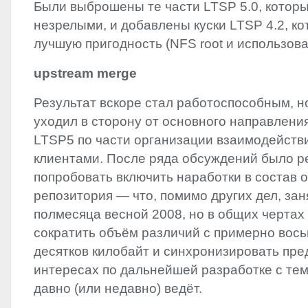
‬Были выброшены те части
LTSP
5.0,‭ ‬кото
незрелыми,‭ ‬и добавлены куски
LTSP
4.2,‭ ‬
лучшую пригодность‭ (‬NFS root и использова
upstream merge
Результат вскоре стал работоспособным,‭ ‬
уходил в сторону от основного направлени
LTSP5‭ ‬по части организации взаимодейств
клиентами.‭ ‬После ряда обсуждений было р
попробовать включить наработки в состав 
репозитория‭ ― ‬что,‭ ‬помимо других дел,‭ ‬з
полмесяца весной‭ ‬2008,‭ ‬но в общих черта
сократить объём различий с примерно вось
десятков килобайт и синхронизировать пре
интересах по дальнейшей разработке с теми,‭
давно‭ (‬или недавно‭) ‬ведёт.