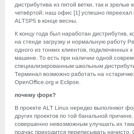
дистрибутива из пятой ветки,‭ ‬так и зрелые
четвёртой‭; ‬наш офис‭ [‬1‭] ‬успешно перееха
ALTSP5‭ ‬в конце весны.
К концу года был наработан дистрибутив,‭ ‬
на стенде загрузку и нормальную работу Pen
одного из тонких клиентов,‭ ‬подключенных 
машине.‭ ‬То есть при наличии одной совре
специализированным школьным дистрибут
Терминал возможно работать на‭ «‬старичке‭
‬OpenOffice.org и Eclipse.
почему форк‭?
В проекте
ALT
Linux нередко выполняют фор
других проектов по той банальной причине,‭ 
совершенно невозможным улучшать их такими,
‬подчас приходится переписывать начисто.‭ ‬