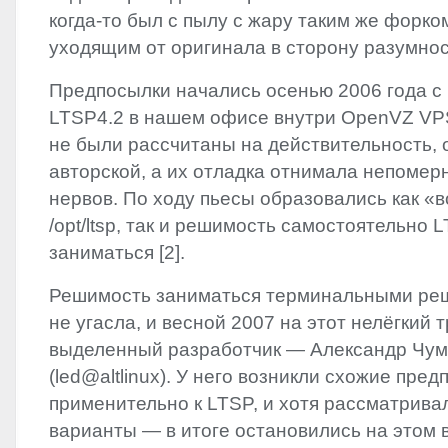
когда-то был с пылу с жару таким же форком,
уходящим от оригинала в сторону разумнос
Предпосылки начались осенью‭ ‬2006‭ ‬года 
LTSP4.2‭ ‬в нашем офисе внутри OpenVZ VPS
не были рассчитаны на действительность,‭
авторской,‭ ‬а их отладка отнимала непоме
нервов.‭ ‬По ходу пьесы образовались как‭ «
‬/opt/ltsp,‭ ‬так и решимость самостоятельно 
заниматься‭ [‬2‭]‬.
Решимость заниматься терминальными решен
‬не угасла,‭ ‬и весной‭ ‬2007‭ ‬на этот нелёгк
выделенный разработчик‭ ― ‬Александр Чум
(‬led@altlinux‭)‬.‭ ‬У него возникли схожие пре
применительно к
LTSP
,‭ ‬и хотя рассматрив
варианты‭ ― ‬в итоге остановились на этом в