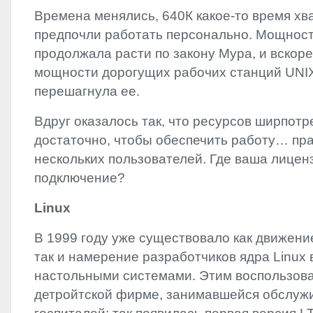
Времена менялись,‭ ‬640К какое-то время хват
предпочли работать персонально.‭ ‬Мощнос
продолжала расти по закону Мура,‭ ‬и вскор
мощности дорогущих рабочих станций
UNI
перешагнула ее.
Вдруг оказалось так,‭ ‬что ресурсов ширпот
достаточно,‭ ‬чтобы обеспечить работу…‭ ‬пра
нескольких пользователей.‭ ‬Где ваша лицен
подключение‭?
Linux
В‭ ‬1999‭ ‬году уже существовало как движен
‬так и намерение разработчиков ядра Linux
настольными системами.‭ ‬Этим воспользов
детройтской фирме,‭ ‬занимавшейся обслу