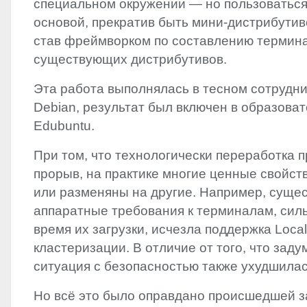
специальном окружении‭ ― ‬но пользоватьс
основой,‭ ‬прекратив быть мини-дистрибутив
став фреймворком по составлению термин
существующих дистрибутивов.
Эта работа выполнялась в тесном сотрудни
Debian,‭ ‬результат был включен в образова
Edubuntu.
При том,‭ ‬что технологически переработка
прорыв,‭ ‬на практике многие ценные свойс
или разменяны на другие.‭ ‬Например,‭ ‬сущ
аппаратные требования к терминалам,‭ ‬сил
время их загрузки,‭ ‬исчезла поддержка Loca
кластеризации.‭ ‬В отличие от того,‭ ‬что зад
‬ситуация с безопасностью также ухудшилас
Но всё это было оправдано происшедшей з