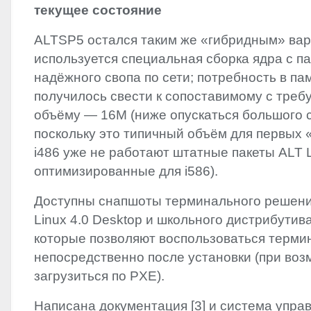
текущее состояние
ALTSP5‭ ‬остался таким же‭ «‬гибридным‭» ‬ва
‬используется специальная сборка ядра с п
надёжного свопа по сети‭; ‬потребность в п
получилось свести к сопоставимому с треб
‬объёму‭ ― ‬16M‭ (‬ниже опускаться большого 
‬поскольку это типичный объём для первых‭ «‬п
i486‭ ‬уже не работают штатные пакеты
ALT
L
‬оптимизированные для i586‭)‬.
Доступны снапшоты терминального решени
Linux 4.0‭ ‬Desktop и школьного дистрибутив
‬которые позволяют воспользоваться терм
непосредственно после установки‭ (‬при во
загрузиться по PXE‭)‬.
Написана документация‭ [‬3‭] ‬и‭ ‬система упр