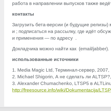
‬работа в направлении выпусков также ведё
контакты
Загрузить бета-версии‭ (‬и будущие релизы‭) ‬
и‭ ‬; подписаться на рассылку,‭ ‬где идёт об
и применения‭ ― ‬по адресу‭ ‬ .
Докладчика можно найти как‭ ‬ (email/jabber‭)‬.
использованные источники
1.‎ ‏Media Magic Ltd,‭ ‬Терминал-сервер,‭ ‬2007,‭
‬http://freesource.info/wiki/Dokumentacija/LTS