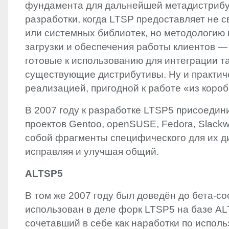
фундамента для дальнейшей метадистриб
разработки,‭ ‬когда
LTSP
предоставляет не с
или системных библиотек,‭ ‬но методологию
загрузки и обеспечения работы клиентов‭ ― 
‬готовые к использованию для интеграции т
существующие дистрибутивы.‭ ‬Ну и практич
реализацией,‭ ‬пригодной к работе‭ «‬из коробк
В‭ ‬2007‭ ‬году к разработке LTSP5‭ ‬присоед
проектов Gentoo,‭ ‬openSUSE,‭ ‬Fedora,‭ ‬Slackw
собой фрагменты специфического для их ди
‬исправляя и улучшая общий.
ALTSP5
В том же‭ ‬2007‭ ‬году был доведён до бета-с
использован в деле форк LTSP5‭ ‬на базе
AL
‬сочетавший в себе как наработки по испол