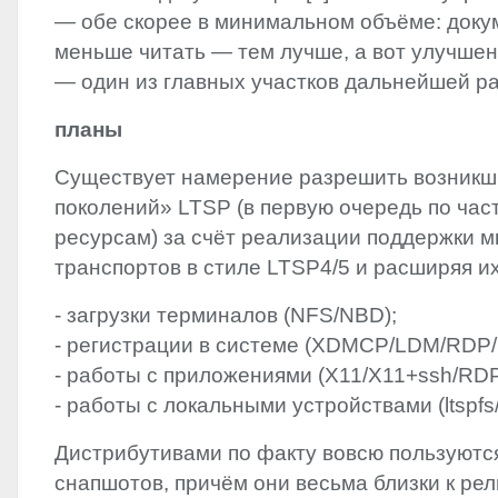
― ‬обе скорее в минимальном объёме:‭ ‬док
меньше‭ ‬читать‭ ― ‬тем лучше,‭ ‬а вот улучшен
― ‬один из главных участков дальнейшей р
планы
Существует намерение разрешить возникши
поколений‭» ‬LTSP‭ (‬в первую очередь по ча
ресурсам‭) ‬за счёт реализации поддержки
транспортов в стиле LTSP4/5‭ ‬и расширяя их‭
-‎ ‏загрузки терминалов‭ (‬NFS/NBD‭);
-‎ ‏регистрации в системе‭ (‬XDMCP/
LDM
/
RDP
-‎ ‏работы с приложениями‭ (‬X11/X11+ssh/
RD
-‎ ‏работы с локальными устройствами‭ (‬ltspf
Дистрибутивами по факту вовсю пользуются
снапшотов,‭ ‬причём они весьма близки к ре