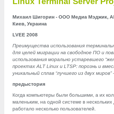
Linux Terminal Server Pro
Михаил Шигорин -‭ ‬ООО Медиа Мэджик,‭ ‬AL
‬Киев,‭ ‬Украина
LVEE
2008
Преимущества использования терминаль
для целей миграции на свободное ПО и по
использования морально устаревшего‭ “желез
проектах
ALT
Linux и
LTSP
:‭ ‬порознь и вме
уникальный сплав‭ “лучшего из двух миров‭” 
предыстория
Когда компьютеры были большими,‭ ‬а их кол
‬маленьким,‭ ‬на одной системе в нескольких
работало несколько пользователей.