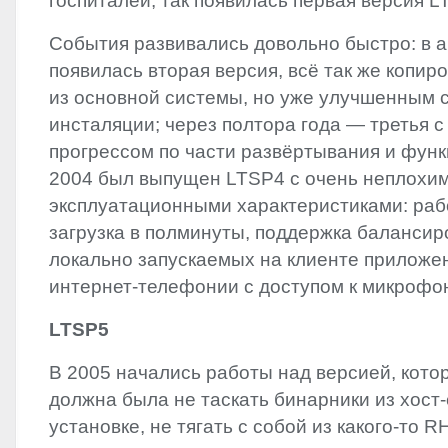
госпиталей‭; ‬так появилась первая версия
L
События развивались довольно быстро:‭ ‬в апр
появилась вторая версия,‭ ‬всё так же копи
из основной системы,‭ ‬но уже улучшенным 
инсталяции‭; ‬через полтора года‭ ― ‬третья
прогрессом по части развёртывания и функци
‬2004‭ ‬был выпущен LTSP4‭ ‬с очень неплохи
эксплуатационными характеристиками:‭ ‬рабо
‬загрузка в полминуты,‭ ‬поддержка балансир
локально запускаемых на клиенте приложений
интернет-телефонии с доступом к микрофону‭
LTSP5
В‭ ‬2005‭ ‬начались работы над версией,‭ ‬кот
должна была не таскать бинарники из хост
установке,‭ ‬не тягать с собой из какого-то RH