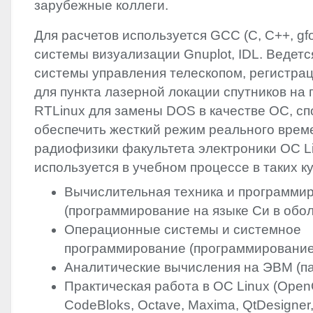
зарубежные коллеги.‭
Для расчетов используется GCC‭ (‬C,‭ ‬C++,‭ ‬gfortan
‬системы визуализации Gnuplot,‭ ‬IDL.‭ ‬Ведет
системы управления телескопом,‭ ‬регистра
для пункта лазерной локации спутников на
RTLinux для замены
DOS
в качестве ОС,‭ ‬с
обеспечить жесткий режим реального време
радиофизики факультета электроники ОС L
используется в учебном процессе в таких к
Вычислительная техника и программир
(‬программирование на языке Си в обол
Операционные системы и системное
программирование‭ (‬программирование 
Аналитические вычисления на ЭВМ‭ (‬па
Практическая работа в ОС‭ ‬Linux‭ (‬OpenO
‬CodeBloks,‭ ‬Octave,‭ ‬Maxima,‭ ‬QtDesigner,‭ 