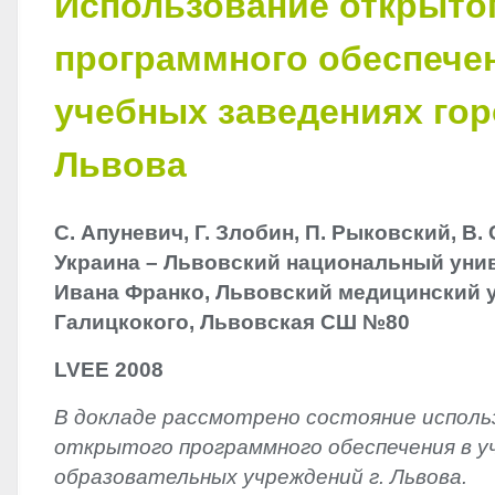
Использование открыто
программного обеспече
учебных заведениях го
Львова
С.‭ ‬Апуневич,‭ ‬Г.‭ ‬Злобин,‭ ‬П.‭ ‬Рыковский,‭ ‬В.
‬Украина‭ – ‬Львовский национальный унив
‬Ивана Франко,‭ Львовский медицинский уни
‬Галицкокого,‭ Львовская СШ‭ №‬80
LVEE
2008
В докладе рассмотрено состояние исполь
открытого программного обеспечения в у
образовательных учреждений г.‭ ‬Львова.