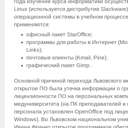
‬года изучение курса‭ ‬информатики осущес
Linux‭ (‬используется дистрибутив Slackware‭)‬.
операционной системы в учебном процессе
применяются:‭
офисный пакет StarOffice‭;
программы для работы в Интернет‭ (‬Mozill
‬Links‭);
почтовые клиенты‭ (‬Kmail,‭ ‬Pine‭);
графический пакет Gimp.‭
Основной причиной перехода‭ ‬Львовского 
открытое ПО была утечка информации о гр
лицензионности ПО на персональных компь
‬медуниверситета‭ (‬на ПК преподавателей и
персонала установлен‭ ‬OpenOffice под‭ ‬лицен
Windows‭)‬. Во Львовском национальном ун
Ивана Франко открытое программное обес