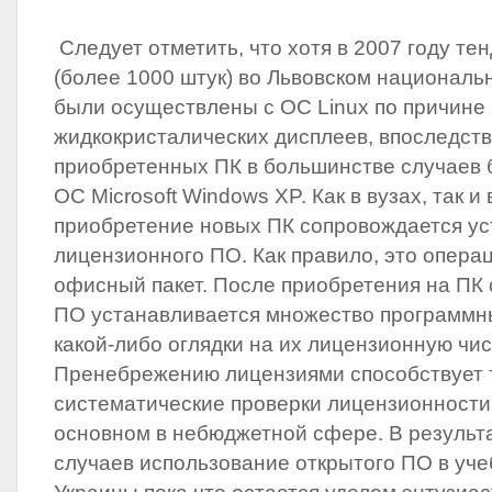
‎ Следует отметить,‭ ‬что хотя в‭ ‬2007‭ ‬году 
(‬более‭ ‬1000‭ ‬штук‭) ‬во Львовском национа
были осуществлены с ОС‭ ‬Linux по причин
жидкокристалических дисплеев,‭ ‬впоследст
приобретенных ПК в большинстве случаев 
ОС‭ ‬Microsoft Windows XP.‭ Как в вузах,‭ ‬так 
приобретение новых ПК сопровождается ус
лицензионного ПО.‭ ‬Как правило,‭ ‬это опер
офисный пакет.‭ ‬После приобретения на П
ПО устанавливается множество программны
какой-либо оглядки на их лицензионную чист
‬Пренебрежению лицензиями способствует тот
систематические проверки лицензионности
основном‭ ‬в небюджетной сфере.‭ ‬В резуль
случаев использование открытого ПО в уч