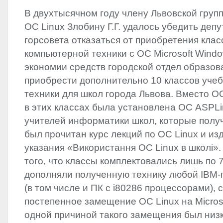
В двухтысячном году члену Львовской груп
ОС Linux Злобину Г.Г.‭ ‬удалось убедить деп
горсовета отказаться от приобретения клас
компьютерной техники с ОС Microsoft Windows
экономии средств городской отдел образов
приобрести дополнительно‭ ‬10‭ ‬классов‭ ‬у
техники для школ города Львова.‭ ‬Вместо ОС
в этих классах была установлена ОС ASPLinux‭
учителей информатики школ,‭ ‬которые получ
‬был прочитан курс лекций по ОС Linux и и
указания‭ «‬Використання ОС‭ ‬Linux в школі‭»‬.‭ 
того,‭ ‬что классы комплектовались лишь по‭ ‬7‭
дополняли полученную технику любой
IBM
-
(‬в том числе и ПК с i80286‭ ‬процессорами‭)‬,‭
постепенное замещение ОС‭ ‬Linux на‭ ‬Micros
одной причиной такого замещения был низ