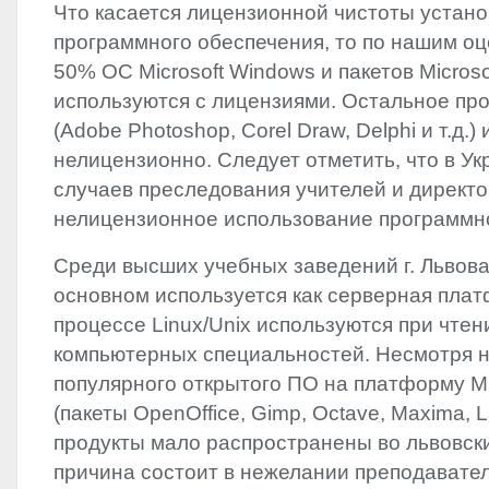
Что касается лицензионной чистоты устано
‬программного обеспечения,‭ ‬то по нашим оц
‬50%‭ ‬ОС Microsoft Windows и пакетов Microsof
используются с лицензиями.‭ ‬Остальное пр
(‬Adobe Photoshop,‭ ‬Corel Draw,‭ ‬Delphi и т.д.‭
нелицензионно.‭ ‬Следует отметить,‭ ‬что в 
случаев преследования учителей и директо
нелицензионное использование‭ ‬программн
Среди высших учебных заведений г.‭ ‬Львова 
основном используется как серверная платф
процессе‭ ‬Linux/Unix используются при чте
компьютерных специальностей.‭ ‬Несмотря 
популярного открытого ПО на платформу Mic
(‬пакеты OpenOffice,‭ ‬Gimp,‭ ‬Octave,‭ ‬Maxima,‭ ‬
продукты мало распространены во львовских
причина состоит в нежелании преподавате