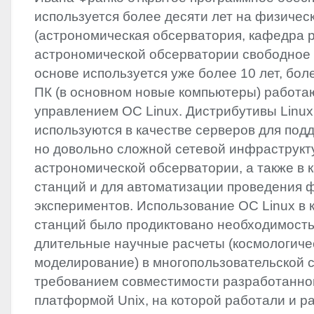
используется более десяти лет на физическ
(‬астрономическая обсерватория,‭ ‬кафедра рад
астрономической обсерватории свободное
основе используется уже более‭ ‬10‭ ‬лет,‭ ‬б
ПК‭ (‬в основном новые компьютеры‭) ‬работа
управлением ОС Linux.‭ ‬Дистрибутивы Linux
используются в качестве серверов для под
‬но довольно сложной сетевой инфраструк
астрономической обсерватории,‭ ‬а также в 
станций и для автоматизации проведения 
экспериментов.‭ ‬Использование ОС Linux‭ ‬в
станций было продиктовано необходимост
длительные научные расчеты‭ (‬космологичес
‬моделирование‭) ‬в многопользовательской ср
требованием совместимости разработанно
платформой Unix,‭ ‬на которой работали и 