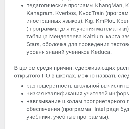
‬Kanagram,‭ ‬Kverbos,‭ ‬KvocTrain‭ (‬программы для изучения
иностранных языков‭)‬,‭ ‬Kig,‭ ‬KmPlot,‭ ‬Kpercentable,‭ ‬Kbrush‭
( ‬программы для изучения математики‭)‬,‭ ‬электронная
таблица Менделеева Kalzium,‭ ‬карта звездного неба
Stars,‭ ‬оболочка для проведения тестовой проверки
уровня знаний учеников Keduca.
В целом среди причин,‭ ‬сдерживающих рас
открытого ПО в школах,‭ ‬можно назвать сл
разношерстность школьной вычислител
низкая квалификация учителей информ
навязывание школам проприетарного 
обеспечения‎ (‏программа‭ “‬Intel ради будущего‭”‬,‭
‬учебники,‭ ‬учебные программы‭)‬.‭