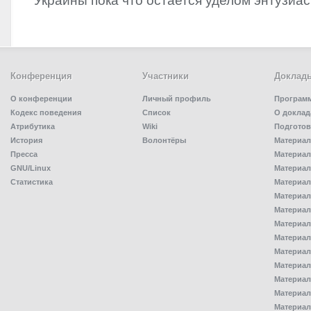
Украины пока что остается уделом энтузиас
Конференция
Участники
Доклад
О конференции
Личный профиль
Програм
Кодекс поведения
Список
О доклад
Атрибутика
Wiki
Подготов
История
Волонтёры
Материал
Пресса
Материал
GNU/Linux
Материал
Статистика
Материал
Материал
Материал
Материал
Материал
Материал
Материал
Материал
Материал
Материал