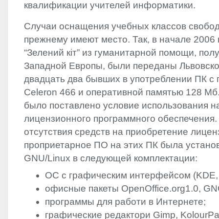
квалификации учителей информатики.‭
Случаи оснащения учебных классов свобо
прежнему имеют место.‭ ‬Так,‭ ‬в начале‭ ‬2006
“‬Зелений кіт‭” ‬из гуманитарной помощи,‭ ‬по
Западной Европы,‭ ‬были переданы Львовской
‬двадцать два бывших в употреблении ПК с
Celeron‭ ‬466‭ ‬и оперативной памятью‭ ‬128‭ ‬М
было поставлено условие использования на
лицензионного программного обеспечения.‭
отсутствия средств на приобретение лицен
проприетарное ПО на этих ПК была устано
GNU
/Linux в следующей комплектации:
‏программы для работи в Интернете‭;